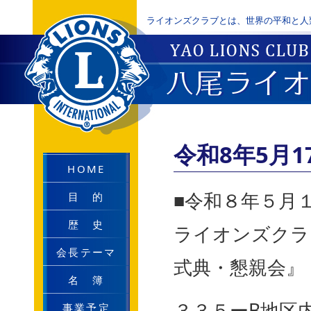
ライオンズクラブとは、世界の平和と人
令和8年5月
HOME
■令和８年５月
目 的
歴 史
ライオンズクラ
会長テーマ
式典・懇親会』
名 簿
３３５ーB地区
事業予定