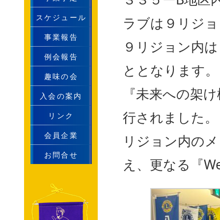
スケジュール
ラブは９リジョ
事業報告
９リジョン内は
例会報告
ととなります。
趣味の会
『未来への架け
入会の案内
行されました。
リンク
会員企業
リジョン内のメ
お問合せ
え、更なる『We