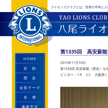
ライオンズクラブとは、世界の平和と人
第1335回 高安薪
HOME
2015年11月10日
目 的
第1335回 高安薪能（歴史）を
ビジター：1Ｒ 2Ｚ 大阪西
歴 史
会長テーマ
名 簿
事業予定