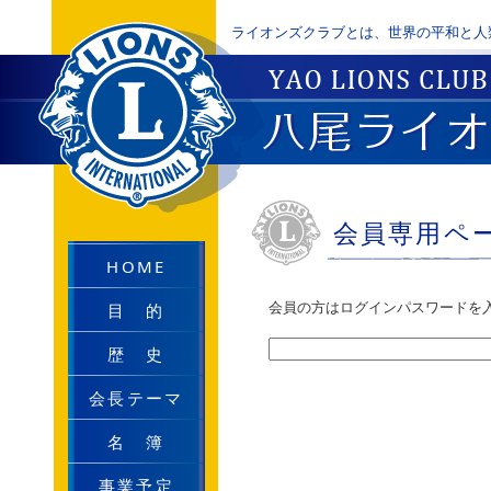
ライオンズクラブとは、世界の平和と人
会員専用ペ
HOME
会員の方はログインパスワードを
目 的
歴 史
会長テーマ
名 簿
事業予定