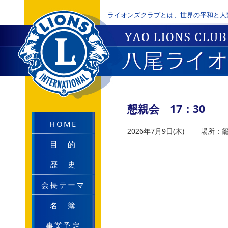
ライオンズクラブとは、世界の平和と人
懇親会 17：30
HOME
2026年7月9日(木)
場所：籠
目 的
歴 史
会長テーマ
名 簿
事業予定