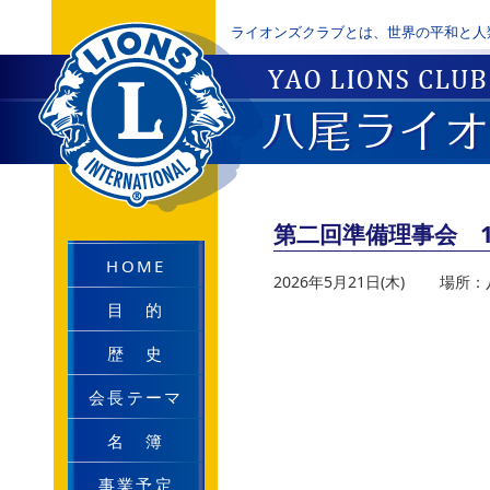
ライオンズクラブとは、世界の平和と人
第二回準備理事会 1
HOME
2026年5月21日(木)
場所：八尾
目 的
歴 史
会長テーマ
名 簿
事業予定